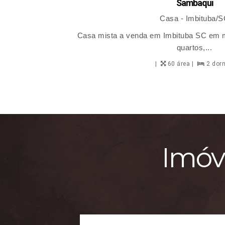
Sambaqui
Casa - Imbituba/
Casa mista a venda em Imbituba SC em m
quartos,...
60 área
2 dor
Imóve