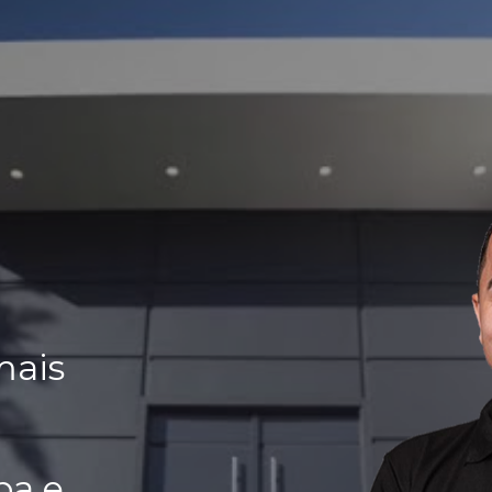
mais
ba e