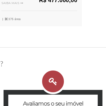
R$ 477.000,00
SAIBA MAIS
375 área
?
Avaliamos o seu imóvel