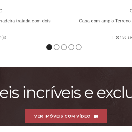
SC
C
adeira tratada com dois
Casa com amplo Terreno 
m(s)
150 ár
is incríveis e excl
VER IMÓVEIS COM VÍDEO