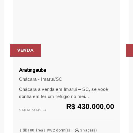
VENDA
Aratingauba
Chácara - Imaruí/SC
Chácara à venda em Imaruí – SC, se você
sonha em ter um refúgio no mei...
R$ 430.000,00
SAIBA MAIS
100 área
2 dorm(s)
3 vaga(s)