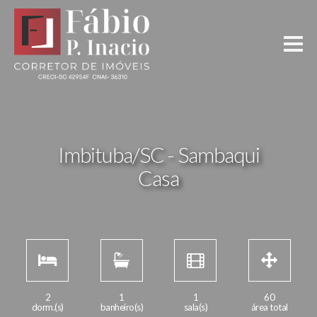
Imbituba/SC - Sambaqui
Casa
2
1
1
60
dorm.(s)
banheiro(s)
sala(s)
área total