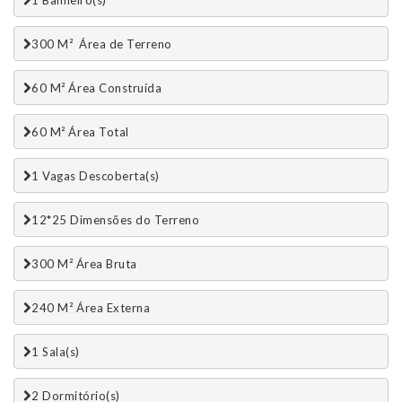
300 M²  Área de Terreno
60 M² Área Construída
60 M² Área Total
1 Vagas Descoberta(s)
12*25 Dimensões do Terreno
300 M² Área Bruta
240 M² Área Externa
1 Sala(s)
2 Dormitório(s)