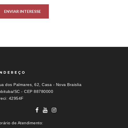
ENVIAR INTERESSE
NDEREÇO
ua dos Palmares, 62, Casa - Nova Braislia
mbituba/SC - CEP 88780000
reci: 42954F
orário de Atendimento: