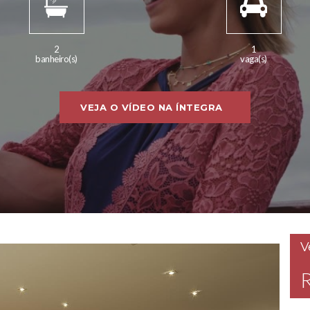
2
1
banheiro(s)
vaga(s)
VEJA O VÍDEO NA ÍNTEGRA
V
R