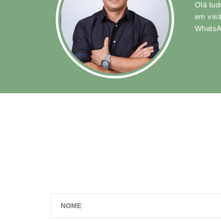
Olá tud
em visi
WhatsAp