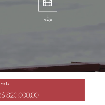
1
sala(s)
enda
$ 820.000,00